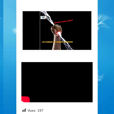
Vues:
197