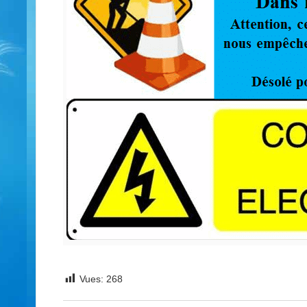
Vues:
268