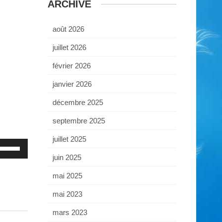
ARCHIVE
août 2026
juillet 2026
février 2026
janvier 2026
décembre 2025
septembre 2025
juillet 2025
tilisez
es
juin 2025
lèches
aut/bas
our
mai 2025
ugmenter
u
mai 2023
iminuer
mars 2023
olume.